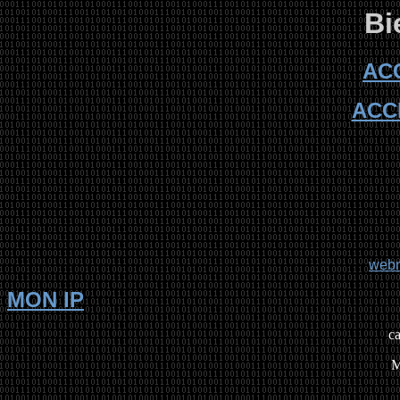
Bi
AC
ACC
web
MON IP
ca
M